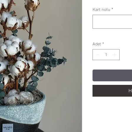
Kart notu
*
Adet
*
H