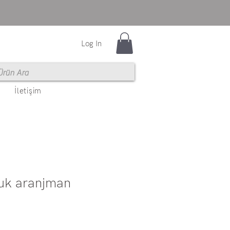
Log In
İletişim
uk aranjman