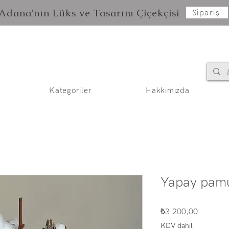
Adana'nın Lüks ve Tasarım Çiçekçisi
Sipariş
Kategoriler
Hakkımızda
Yapay pam
Fiyat
₺3.200,00
KDV dahil