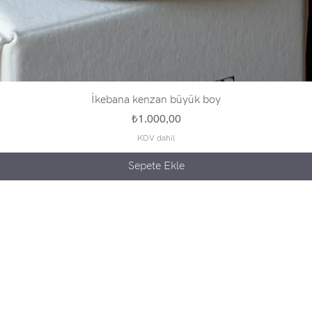
İkebana kenzan büyük boy
Fiyat
₺1.000,00
KDV dahil
Sepete Ekle