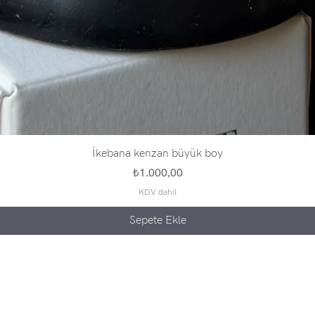
İkebana kenzan büyük boy
Fiyat
₺1.000,00
KDV dahil
Sepete Ekle