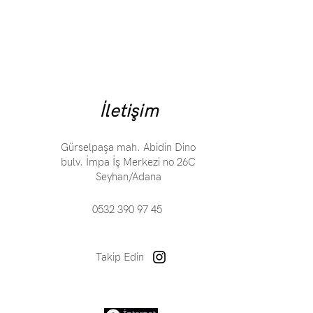
İletişim
Gürselpaşa mah. Abidin Dino
bulv. İmpa İş Merkezi no 26C
Seyhan/Adana​
0532 390 97 45
Takip Edin