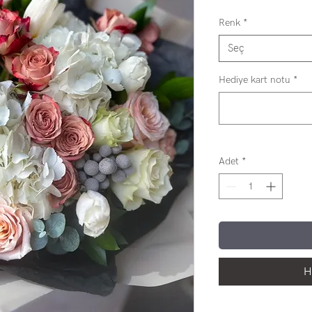
Renk
*
Seç
Hediye kart notu
*
Adet
*
H