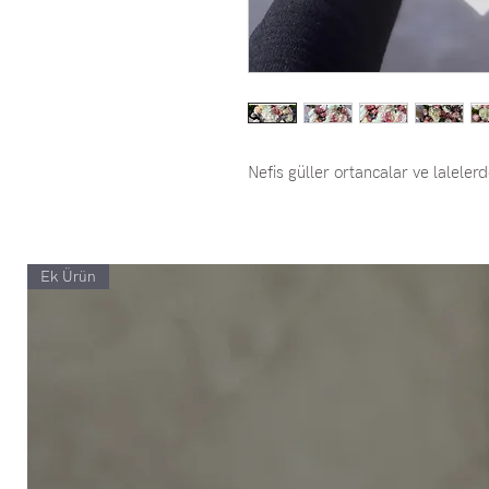
Nefis güller ortancalar ve lalele
Ek Ürün