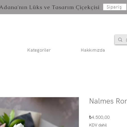
Adana'nın Lüks ve Tasarım Çiçekçisi
Sipariş
Kategoriler
Hakkımızda
Nalmes Rom
Fiyat
₺4.500,00
KDV dahil