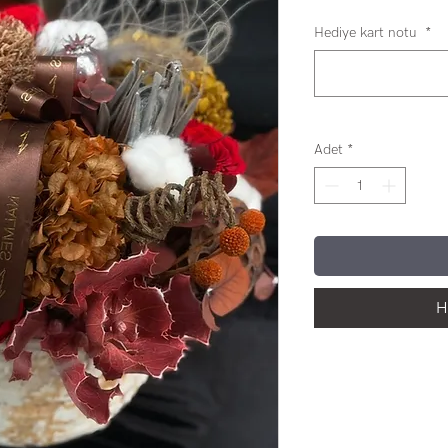
Hediye kart notu
*
Adet
*
H