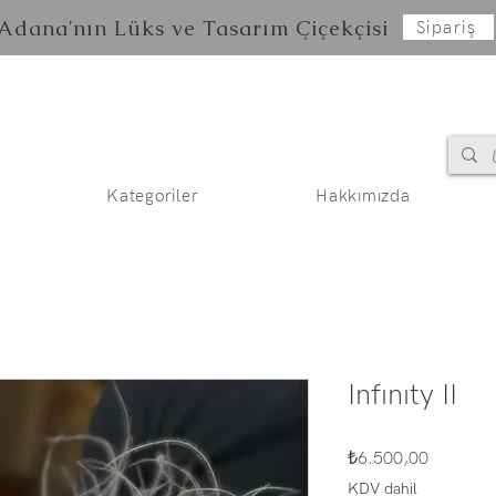
Adana'nın Lüks ve Tasarım Çiçekçisi
Sipariş
Kategoriler
Hakkımızda
Infınıty II
Fiyat
₺6.500,00
KDV dahil