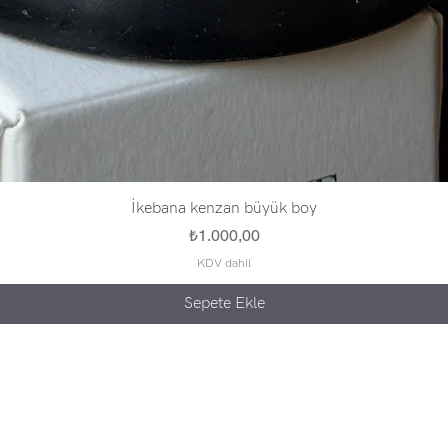
İkebana kenzan büyük boy
Fiyat
₺1.000,00
KDV dahil
Sepete Ekle